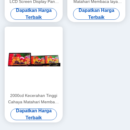
LCD Screen Display Panel
Matahari Membaca layar
Layar Sentuh 13,3 Inch
sentuh TFT LCD Panel 28
Dapatkan Harga
Dapatkan Harga
Disesuaikan
Inch
Terbaik
Terbaik
2000cd Kecerahan Tinggi
Cahaya Matahari Membaca
Layar LCD Panel TFT
Dapatkan Harga
1600x1200 21,3 Inch
Terbaik