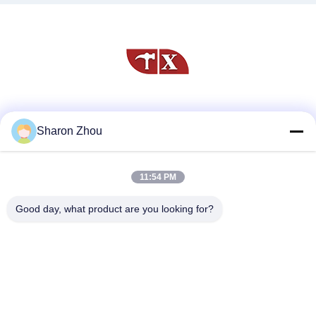
Media Sosial
Sharon Zhou
11:54 PM
Kontak Cepat
Telp
Good day, what product are you looking for?
86--18025433062
E-mail
sales@sztexian.com
Alamat