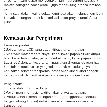
3. Sentuh: kami dapat menyediakan laminasi sentuh kapasitif /
resistif, sebagian besar produk juga mendukung proses laminasi
penuh.
Tentu saja, dalam waktu dekat, kami juga akan meluncurkan lebih
banyak dukungan untuk kustomisasi cepat proyek untuk Anda
pilih!
Kemasan dan Pengiriman:
Kemasan produk:
1Sebuah layar LCD yang dapat dibaca sinar matahari
2Kit driver: motherboard sinyal, kabel layar, papan sirkuit lampu
latar, kabel lampu latar, papan tombol menu, kabel papan tombol
Layar LCD dengan kecerahan tinggi akan dikemas dengan hati-
hati dalam kotak karton yang kokoh untuk melindunginya dari
kerusakan selama transportasi.Kotak akan diberi label dengan
nama produk dan instruksi penanganan yang diperlukan..
Pengiriman:
1. Kapal dalam 3-5 hari kerja
2Pengiriman internasional dikenakan biaya tambahan.
3Produk akan dikemas dengan aman (menggunakan kardus
bergelombang + busa) untuk mencegah kerusakan selama
transportasi