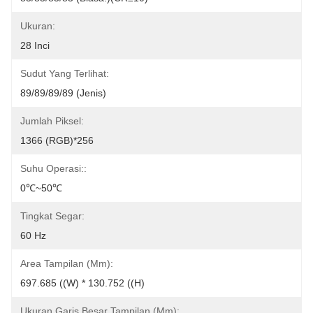
Ukuran:
28 Inci
Sudut Yang Terlihat:
89/89/89/89 (jenis)
Jumlah Piksel:
1366 (RGB)*256
Suhu Operasi::
0℃~50℃
Tingkat Segar:
60 Hz
Area Tampilan (mm):
697.685 ((W) * 130.752 ((H)
Ukuran Garis Besar Tampilan (mm):