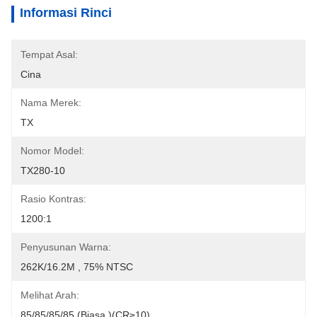
Informasi Rinci
Tempat Asal:
Cina
Nama Merek:
TX
Nomor Model:
TX280-10
Rasio Kontras:
1200:1
Penyusunan Warna:
262K/16.2M , 75% NTSC
Melihat Arah:
85/85/85/85 (Biasa.)(CR≥10)