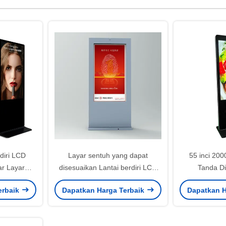
diri LCD
Layar sentuh yang dapat
55 inci 200
ar Layar
disesuaikan Lantai berdiri LCD
Tanda Dig
si Layar
Digital Signage Iklan Layar Luar
erbaik
Dapatkan Harga Terbaik
Dapatkan H
ruangan