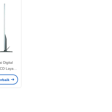
i Digital
LCD Layar
erbaik