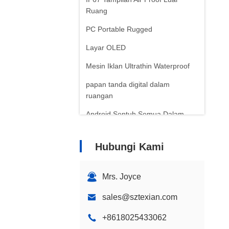
Ruang
PC Portable Rugged
Layar OLED
Mesin Iklan Ultrathin Waterproof
papan tanda digital dalam
ruangan
Android Sentuh Semua Dalam
Satu
Tanda Digital Dua Sisi
Hubungi Kami
Mesin Iklan Berdiri di Lantai
Mrs. Joyce
Mesin Iklan yang Dipasang di
Dinding
sales@sztexian.com
+8618025433062