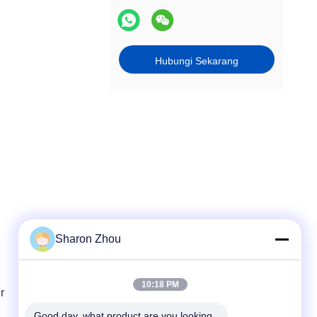
Hubungi Sekarang
Sharon Zhou
Kontak Cepat
10:18 PM
r
Telp
86--18025433062
Good day, what product are you looking 