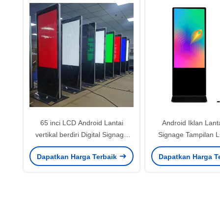
65 inci LCD Android Lantai
Android Iklan Lanta
vertikal berdiri Digital Signage
Signage Tampilan 
Display Mesin Iklan
240V
Dapatkan Harga Terbaik
Dapatkan Harga T