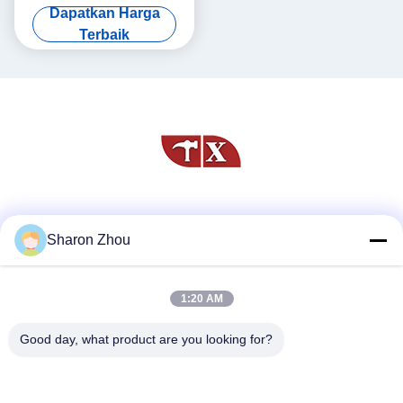
55 Inch Ultrathin
Dapatkan Harga
Terbaik
Media Sosial
Sharon Zhou
1:20 AM
Kontak Cepat
Telp
Good day, what product are you looking for?
86--18025433062
E-mail