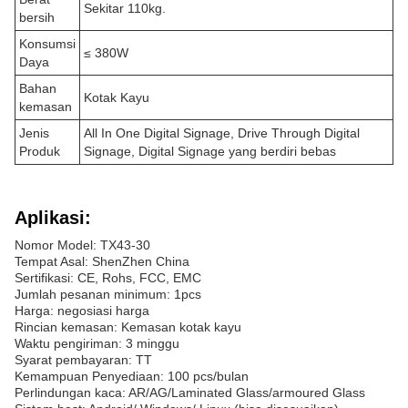
Sekitar 110kg.
bersih
Konsumsi
≤ 380W
Daya
Bahan
Kotak Kayu
kemasan
Jenis
All In One Digital Signage, Drive Through Digital
Produk
Signage, Digital Signage yang berdiri bebas
Aplikasi:
Nomor Model: TX43-30
Tempat Asal: ShenZhen China
Sertifikasi: CE, Rohs, FCC, EMC
Jumlah pesanan minimum: 1pcs
Harga: negosiasi harga
Rincian kemasan: Kemasan kotak kayu
Waktu pengiriman: 3 minggu
Syarat pembayaran: TT
Kemampuan Penyediaan: 100 pcs/bulan
Perlindungan kaca: AR/AG/Laminated Glass/armoured Glass