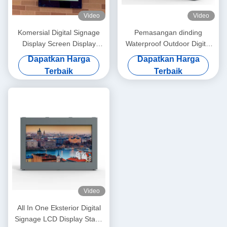
Video
Video
Komersial Digital Signage
Pemasangan dinding
Display Screen Display
Waterproof Outdoor Digital
Dengan Oem Kaca
Signage Display Board
Dapatkan Harga
Dapatkan Harga
Diperkuat
4000nits Kecerahan
Terbaik
Terbaik
Video
All In One Eksterior Digital
Signage LCD Display Stand