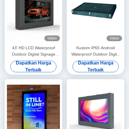
Video
Video
43' HD LCD Waterproof
Kustom IP65 Android
Outdoor Digital Signage
Waterproof Outdoor Digital
Displays Berkabel atau
Signage Kiosk 178° sudut
Dapatkan Harga
Dapatkan Harga
Tanpa Kabel
pandang
Terbaik
Terbaik