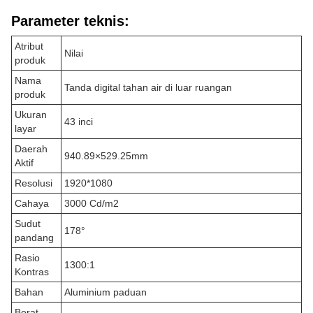
Parameter teknis:
Atribut
Nilai
produk
Nama
Tanda digital tahan air di luar ruangan
produk
Ukuran
43 inci
layar
Daerah
940.89×529.25mm
Aktif
Resolusi
1920*1080
Cahaya
3000 Cd/m2
Sudut
178°
pandang
Rasio
1300:1
Kontras
Bahan
Aluminium paduan
Berat