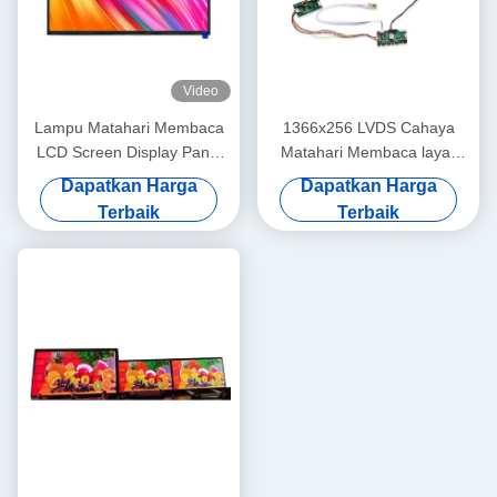
Video
Lampu Matahari Membaca
1366x256 LVDS Cahaya
LCD Screen Display Panel
Matahari Membaca layar
Layar Sentuh 13,3 Inch
sentuh TFT LCD Panel 28
Dapatkan Harga
Dapatkan Harga
Disesuaikan
Inch
Terbaik
Terbaik