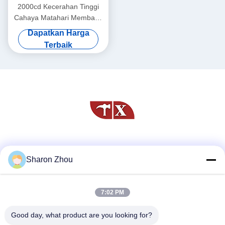
2000cd Kecerahan Tinggi
Cahaya Matahari Membaca
Layar LCD Panel TFT
Dapatkan Harga
1600x1200 21,3 Inch
Terbaik
Media Sosial
Sharon Zhou
7:02 PM
Kontak Cepat
Telp
Good day, what product are you looking for?