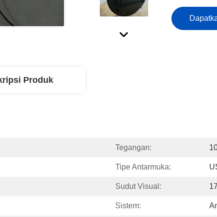
Dapatka
ripsi Produk
Tegangan:
1
Tipe Antarmuka:
U
Sudut Visual:
17
Sistem:
An