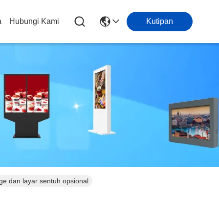
a
Hubungi Kami
Kutipan
ge dan layar sentuh opsional