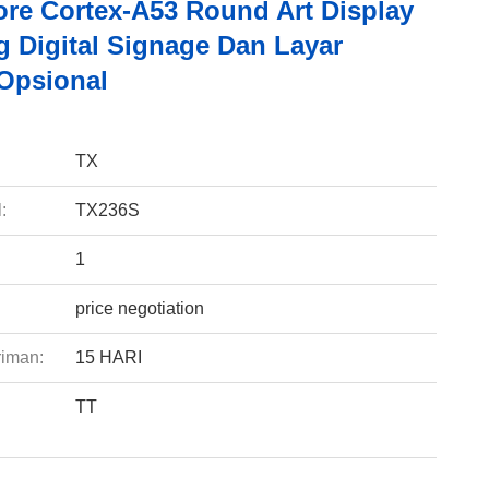
re Cortex-A53 Round Art Display
g Digital Signage Dan Layar
Opsional
:
TX
:
TX236S
1
price negotiation
riman:
15 HARI
TT
: