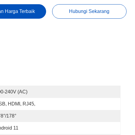
n Harga Terbaik
Hubungi Sekarang
00-240V (AC)
SB, HDMI, RJ45,
8°/178°
droid 11