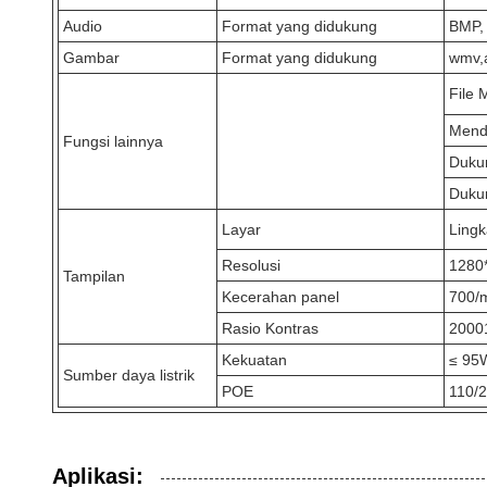
Audio
Format yang didukung
BMP,
Gambar
Format yang didukung
wmv,a
File 
Mend
Fungsi lainnya
Duku
Duku
Layar
Lingk
Resolusi
1280
Tampilan
Kecerahan panel
700/
Rasio Kontras
20001
Kekuatan
≤ 95
Sumber daya listrik
POE
110/
Aplikasi: