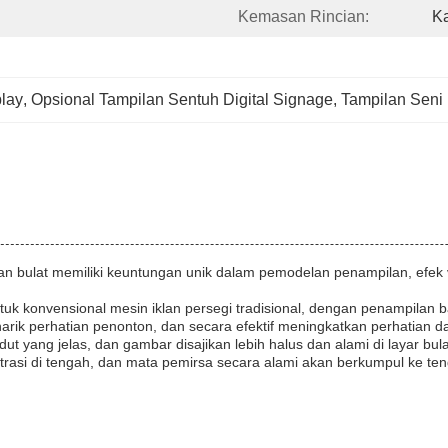
Kemasan Rincian:
K
play
, 
Opsional Tampilan Sentuh Digital Signage
, 
Tampilan Seni 
lan bulat memiliki keuntungan unik dalam pemodelan penampilan, efek 
k konvensional mesin iklan persegi tradisional, dengan penampilan b
arik perhatian penonton, dan secara efektif meningkatkan perhatian d
 sudut yang jelas, dan gambar disajikan lebih halus dan alami di layar
trasi di tengah, dan mata pemirsa secara alami akan berkumpul ke te