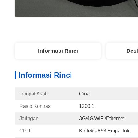
Informasi Rinci
Desk
Informasi Rinci
Tempat Asal:
Cina
Rasio Kontras:
1200:1
Jaringan:
3G/4G/WIFI/Ethernet
CPU:
Korteks-A53 Empat Inti