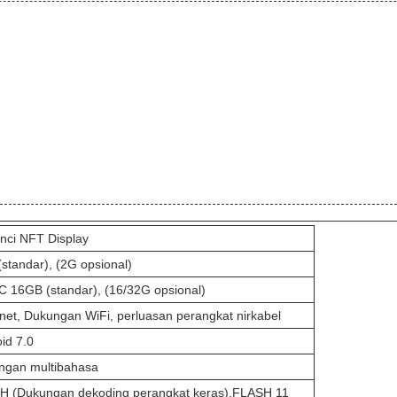
inci NFT Display
standar), (2G opsional)
 16GB (standar), (16/32G opsional)
net, Dukungan WiFi, perluasan perangkat nirkabel
id 7.0
ngan multibahasa
H (Dukungan dekoding perangkat keras),FLASH 11