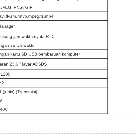
 JPEG, PNG, GIF
vi,flv,rm,rmvb,mpeg,ts,mp4
Manager
ukung jam waktu nyata RTC
ngan switch waktu
ngan kartu SD·USB·pembaruan komputer
aran 23,6 " layar ADSDS
*1280
m2
 (jenis) (Transmisi)
W
240V