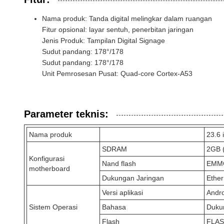
Nama produk: Tanda digital melingkar dalam ruangan
Fitur opsional: layar sentuh, penerbitan jaringan
Jenis Produk: Tampilan Digital Signage
Sudut pandang: 178°/178
Sudut pandang: 178°/178
Unit Pemrosesan Pusat: Quad-core Cortex-A53
Parameter teknis:
Nama produk
23.6 
SDRAM
2GB (
Konfigurasi
Nand flash
EMMC
motherboard
Dukungan Jaringan
Ether
Versi aplikasi
Andro
Sistem Operasi
Bahasa
Duku
Flash
FLAS