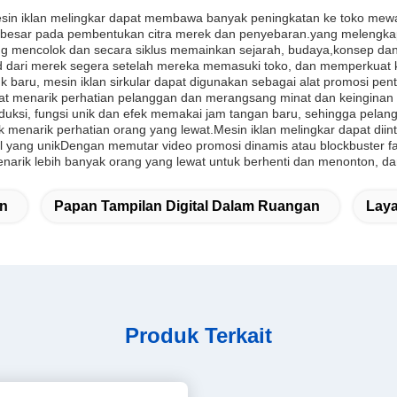
sin iklan melingkar dapat membawa banyak peningkatan ke toko mewah
 besar pada pembentukan citra merek dan penyebaran.yang melengkap
g mencolok dan secara siklus memainkan sejarah, budaya,konsep dan
dari merek segera setelah mereka memasuki toko, dan memperkuat k
baru, mesin iklan sirkular dapat digunakan sebagai alat promosi pen
., dapat menarik perhatian pelanggan dan merangsang minat dan keingina
uksi, fungsi unik dan efek memakai jam tangan baru, sehingga pelang
k menarik perhatian orang yang lewat.Mesin iklan melingkar dapat dii
l yang unikDengan memutar video promosi dinamis atau blockbuster fa
enarik lebih banyak orang yang lewat untuk berhenti dan menonton, da
an
Papan Tampilan Digital Dalam Ruangan
Laya
Produk Terkait