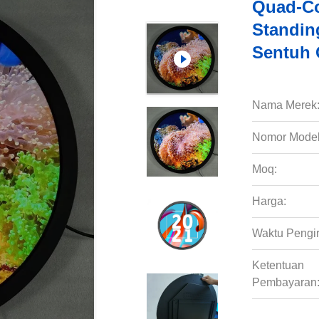
Quad-Co
Standin
Sentuh 
Nama Merek
Nomor Model
Moq:
Harga:
Waktu Pengi
Ketentuan
Pembayaran