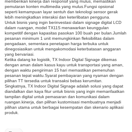
memberikan kinerja dan responsif yang mulus, memastikan
pemutaran konten multimedia yang mulus.Fungsi opsional
seperti kemampuan layar sentuh dan teknologi sensor gerak
lebih meningkatkan interaksi dan keterlibatan pengguna.
Untuk bisnis yang ingin berinvestasi dalam signage digital LCD
dalam ruangan, model TX11S menawarkan keunggulan
kompetitif dengan kapasitas pasokan 100 buah per bulan.Jumlah
pesanan minimum 1 unit memungkinkan fleksibilitas dalam
pengadaan, sementara penetapan harga terbuka untuk
dinegosiasikan untuk mengakomodasi keterbatasan anggaran
yang bervariasi.
Ketika datang ke logistik, TX Indoor Digital Signage dikemas
dengan aman dalam kasus kayu untuk transportasi yang aman,
dengan waktu pengiriman 15 hari memastikan pemenuhan
pesanan tepat waktu.Syarat pembayaran yang nyaman dengan
pilihan TT tersedia untuk transaksi bebas kerumitan.
Singkatnya, TX Indoor Digital Signage adalah solusi yang dapat
diandalkan dan kaya fitur untuk bisnis yang ingin memanfaatkan
tampilan digital untuk pemasaran dan komunikasi dalam
ruangan.kinerja, dan pilihan kustomisasi membuatnya menjadi
pilihan utama untuk berbagai kesempatan dan skenario aplikasi
produk.