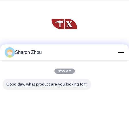
Media Sosial
Sharon Zhou
9:55 AM
Kontak Cepat
Telp
Good day, what product are you looking for?
86--18025433062
E-mail
sales@sztexian.com
Alamat