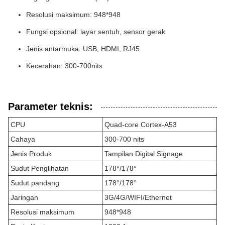
Resolusi maksimum: 948*948
Fungsi opsional: layar sentuh, sensor gerak
Jenis antarmuka: USB, HDMI, RJ45
Kecerahan: 300-700nits
Parameter teknis:
CPU
Quad-core Cortex-A53
Cahaya
300-700 nits
Jenis Produk
Tampilan Digital Signage
Sudut Penglihatan
178°/178°
Sudut pandang
178°/178°
Jaringan
3G/4G/WIFI/Ethernet
Resolusi maksimum
948*948