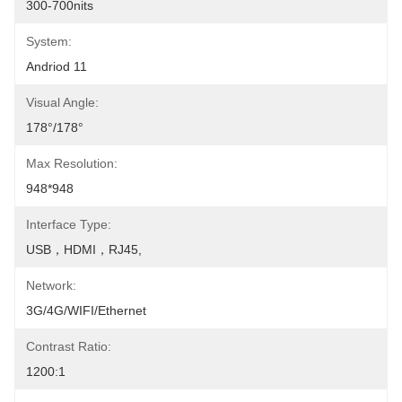
300-700nits
System:
Andriod 11
Visual Angle:
178°/178°
Max Resolution:
948*948
Interface Type:
USB，HDMI，RJ45,
Network:
3G/4G/WIFI/Ethernet
Contrast Ratio:
1200:1