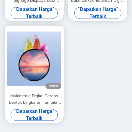
Signage Displays LCD
Bulat Elektronik Smart Digital
1280*1280 Smart Round
Makeup Mirror dengan
Dapatkan Harga
Dapatkan Harga
HDMI Monitor
700nits Kecerahan
Terbaik
Terbaik
Video
Multimedia Digital Cerdas
Bentuk Lingkaran Tampilan
Cutting-Edge Untuk
Dapatkan Harga
Tampilan Mewah
Terbaik