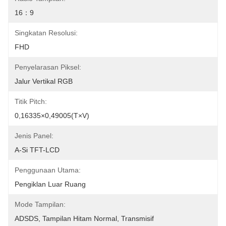
16：9
Singkatan Resolusi:
FHD
Penyelarasan Piksel:
Jalur Vertikal RGB
Titik Pitch:
0,16335×0,49005(T×V)
Jenis Panel:
A-Si TFT-LCD
Penggunaan Utama:
Pengiklan Luar Ruang
Mode Tampilan:
ADSDS, Tampilan Hitam Normal, Transmisif