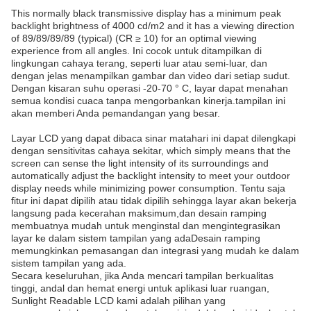
This normally black transmissive display has a minimum peak
backlight brightness of 4000 cd/m2 and it has a viewing direction
of 89/89/89/89 (typical) (CR ≥ 10) for an optimal viewing
experience from all angles. Ini cocok untuk ditampilkan di
lingkungan cahaya terang, seperti luar atau semi-luar, dan
dengan jelas menampilkan gambar dan video dari setiap sudut.
Dengan kisaran suhu operasi -20-70 ° C, layar dapat menahan
semua kondisi cuaca tanpa mengorbankan kinerja.tampilan ini
akan memberi Anda pemandangan yang besar.
Layar LCD yang dapat dibaca sinar matahari ini dapat dilengkapi
dengan sensitivitas cahaya sekitar, which simply means that the
screen can sense the light intensity of its surroundings and
automatically adjust the backlight intensity to meet your outdoor
display needs while minimizing power consumption. Tentu saja
fitur ini dapat dipilih atau tidak dipilih sehingga layar akan bekerja
langsung pada kecerahan maksimum,dan desain ramping
membuatnya mudah untuk menginstal dan mengintegrasikan
layar ke dalam sistem tampilan yang adaDesain ramping
memungkinkan pemasangan dan integrasi yang mudah ke dalam
sistem tampilan yang ada.
Secara keseluruhan, jika Anda mencari tampilan berkualitas
tinggi, andal dan hemat energi untuk aplikasi luar ruangan,
Sunlight Readable LCD kami adalah pilihan yang