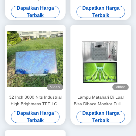
Monitor dengan Resolusi
Temperature High
Dapatkan Harga
Dapatkan Harga
1920*1080 dan Interface
Brightness LCD Screen
Terbaik
Terbaik
eDP
Video
Video
32 Inch 3000 Nits Industrial
Lampu Matahari Di Luar
High Brightness TFT LCD
Bisa Dibaca Monitor Full HD
Panel Dengan LVDS
IPS Layar LCD Menghemat
Dapatkan Harga
Dapatkan Harga
Interface
Energi Custom
Terbaik
Terbaik