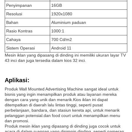
Penyimpanan
16GB
Resolusi
1920x1080
Bahan
Aluminium paduan
Rasio Kontras
1000:1
Cahaya
700 Cd/m2
Sistem Operasi
Android 11
Mesin iklan yang dipasang di dinding ini memiliki ukuran layar TV
43 inci dan juga tersedia dalam kios 32 inci.
Aplikasi:
Produk Wall Mounted Advertising Machine sangat ideal untuk
bisnis yang ingin menampilkan produk atau layanan mereka
dengan cara yang unik dan menarik.Kios iklan ini dapat
ditempatkan di daerah lalu lintas tinggi, seperti pusat
perbelanjaan, bandara, dan stasiun kereta api, untuk menarik
pelanggan potensial.dan food court untuk menampilkan menu
dan promosi.
Produk mesin iklan yang dipasang di dinding juga cocok untuk
acara di dalam ruangan yang dipimpin dinding, seperti pameran