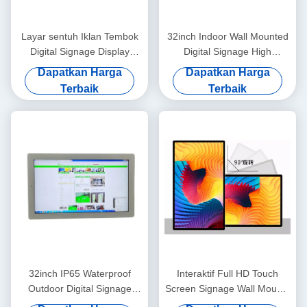
Layar sentuh Iklan Tembok
32inch Indoor Wall Mounted
Digital Signage Display
Digital Signage High
Layar 16GB
Brightness LCD Advertising
Dapatkan Harga
Dapatkan Harga
Screen
Terbaik
Terbaik
32inch IP65 Waterproof
Interaktif Full HD Touch
Outdoor Digital Signage
Screen Signage Wall Mounts
Touch Display Screen
LCD Commercial Display