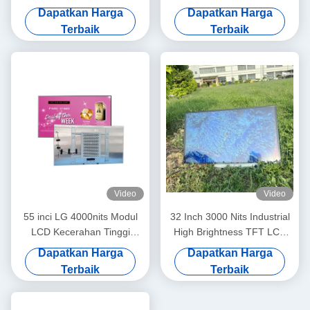
Monitor dengan Resolusi
Temperature High
Dapatkan Harga
Dapatkan Harga
1920*1080 dan Interface
Brightness LCD Screen
Terbaik
Terbaik
eDP
Video
Video
55 inci LG 4000nits Modul
32 Inch 3000 Nits Industrial
LCD Kecerahan Tinggi
High Brightness TFT LCD
1080P / 4K Opsional A-Si
Panel Dengan LVDS
Dapatkan Harga
Dapatkan Harga
TFT-LCD Panel Tipe
Interface
Terbaik
Terbaik