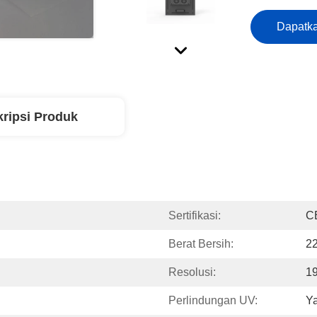
Dapatka
ripsi Produk
Sertifikasi:
C
Berat Bersih:
2
Resolusi:
1
Perlindungan UV:
Ya