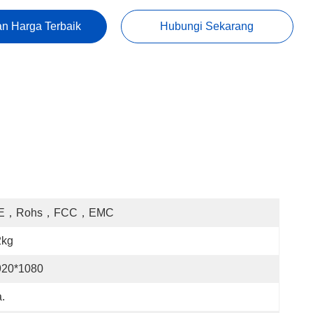
n Harga Terbaik
Hubungi Sekarang
E，rohs，FCC，EMC
2kg
920*1080
.