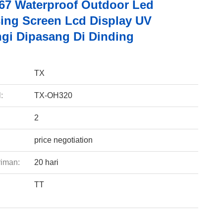
67 Waterproof Outdoor Led
sing Screen Lcd Display UV
ngi Dipasang Di Dinding
:
TX
:
TX-OH320
2
price negotiation
riman:
20 hari
TT
: