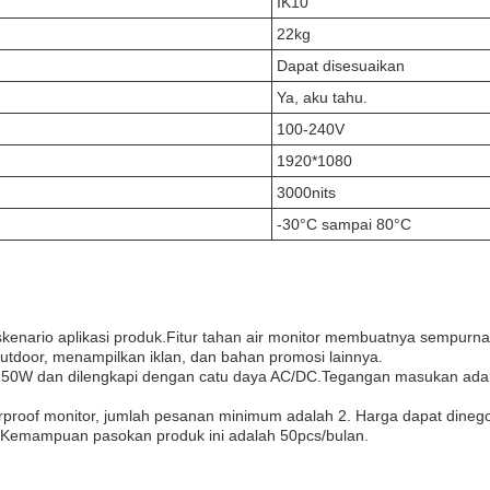
IK10
22kg
Dapat disesuaikan
Ya, aku tahu.
100-240V
1920*1080
3000nits
-30°C sampai 80°C
ario aplikasi produk.Fitur tahan air monitor membuatnya sempurna u
 outdoor, menampilkan iklan, dan bahan promosi lainnya.
h 150W dan dilengkapi dengan catu daya AC/DC.Tegangan masukan ada
rproof monitor, jumlah pesanan minimum adalah 2. Harga dapat dineg
. Kemampuan pasokan produk ini adalah 50pcs/bulan.