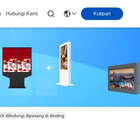
a
Hubungi Kami
Kutipan
V dilindungi dipasang di dinding