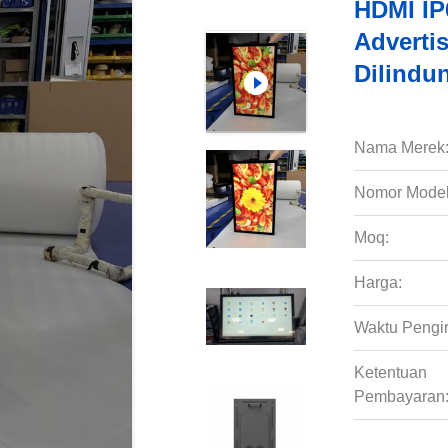
HDMI IP
Adverti
Dilindu
Nama Merek
Nomor Model
Moq:
Harga:
Waktu Pengi
Ketentuan
Pembayaran