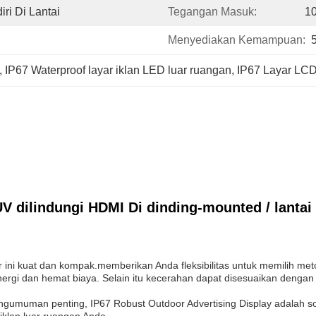
iri Di Lantai
Tegangan Masuk:
1
Menyediakan Kemampuan:
, 
IP67 Waterproof layar iklan LED luar ruangan
, 
IP67 Layar LCD 
V dilindungi HDMI Di dinding-mounted / lantai 
ni kuat dan kompak.memberikan Anda fleksibilitas untuk memilih metod
rgi dan hemat biaya. Selain itu kecerahan dapat disesuaikan denga
engumuman penting, IP67 Robust Outdoor Advertising Display adalah s