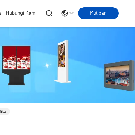
a
Hubungi Kami
Kutipan
ikat