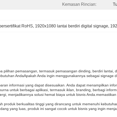
Kemasan Rincian:
T
 bersertifikat RoHS
, 
1920x1080 lantai berdiri digital signage
, 
192
pa pilihan pemasangan, termasuk pemasangan dinding, berdiri lantai,
tuhan AndaApakah Anda ingin menggunakannya sebagai signage digital
baran informasi yang dapat disesuaikan. Anda dapat menampilkan info
rna untuk berbagai aplikasi, termasuk iklan, branding, berbagi informa
rgi, menjadikannya solusi hemat biaya untuk bisnis Anda.memastikan 
ah produk berkualitas tinggi yang dirancang untuk memenuhi kebutuha
ang yang luas, produk ini sangat cocok untuk bisnis yang ingin menj