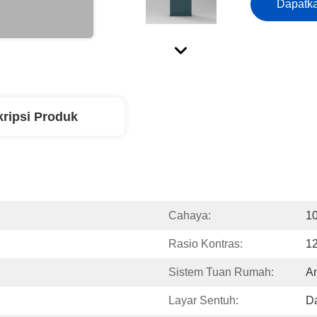
Dapatka
ripsi Produk
Cahaya:
1
Rasio Kontras:
1
Sistem Tuan Rumah:
A
Layar Sentuh:
Da