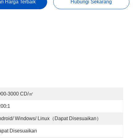
n Harga Terbaik
Hubungi Sekarang
000-3000 CD/㎡
200:1
ndroid/ Windows/ Linux（dapat Disesuaikan）
pat Disesuaikan