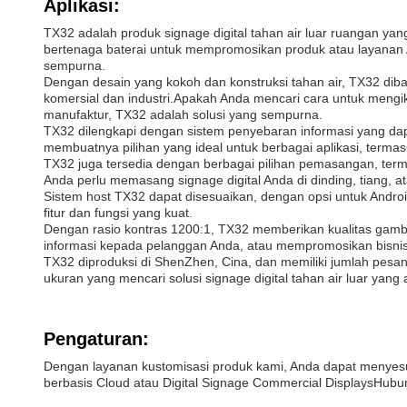
Aplikasi:
TX32 adalah produk signage digital tahan air luar ruangan ya
bertenaga baterai untuk mempromosikan produk atau layanan A
sempurna.
Dengan desain yang kokoh dan konstruksi tahan air, TX32 dib
komersial dan industri.Apakah Anda mencari cara untuk mengikl
manufaktur, TX32 adalah solusi yang sempurna.
TX32 dilengkapi dengan sistem penyebaran informasi yang da
membuatnya pilihan yang ideal untuk berbagai aplikasi, terma
TX32 juga tersedia dengan berbagai pilihan pemasangan, term
Anda perlu memasang signage digital Anda di dinding, tiang, ata
Sistem host TX32 dapat disesuaikan, dengan opsi untuk Andr
fitur dan fungsi yang kuat.
Dengan rasio kontras 1200:1, TX32 memberikan kualitas gambar
informasi kepada pelanggan Anda, atau mempromosikan bisnis
TX32 diproduksi di ShenZhen, Cina, dan memiliki jumlah pesa
ukuran yang mencari solusi signage digital tahan air luar yang a
Pengaturan:
Dengan layanan kustomisasi produk kami, Anda dapat menyesu
berbasis Cloud atau Digital Signage Commercial DisplaysHubun