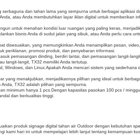
ng serbaguna dan tahan lama yang sempurna untuk berbagai aplikasi da
nda, atau Anda membutuhkan layar iklan digital untuk memberikan in
angun untuk menahan kondisi luar ruangan yang paling keras, menjad
ankan bisnis Anda di sudut jalan yang sibuk, atau Anda perlu cara un
pat disesuaikan, yang memungkinkan Anda menampilkan pesan, video,
suk periklanan, promosi produk, dan penyebaran informasi.
asuk pemasangan dinding, berdiri lantai, dan pemasangan langit-lan
u langit-langit, TX32 memiliki Anda tertutup.
oid, Windows, dan Linux.Apakah Anda mencari sistem yang sederhana 
 yang menakjubkan, menjadikannya pilihan yang ideal untuk berbagai 
 Anda, TX32 adalah pilihan yang sempurna.
nan minimum hanya 1 pcs.Dengan kapasitas pasokan 100 pcs / minggu,
ndal dan berkualitas tinggi.
aikan produk signage digital tahan air Outdoor dengan kebutuhan sp
gi kami hari ini untuk mempelajari lebih lanjut tentang kemampuan kus