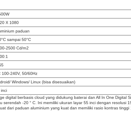
500W
20 X 1080
uminium paduan
0°C sampai 50°C
00-2500 Cd/m2
00:1
65
 100-240V, 50/60Hz
droid/ Windows/ Linux (bisa disesuaikan)
 inci
age digital berbasis cloud yang didukung baterai dan All In One Digital
u serendah -20 ° C. Ini memiliki ukuran layar 55 inci dengan resolus
buat dari paduan aluminium yang kuat dan memiliki rasio kontras tingg