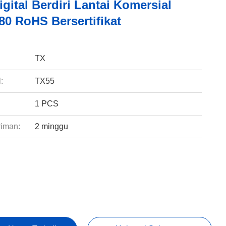
gital Berdiri Lantai Komersial
80 RoHS Bersertifikat
:
TX
:
TX55
1 PCS
riman:
2 minggu