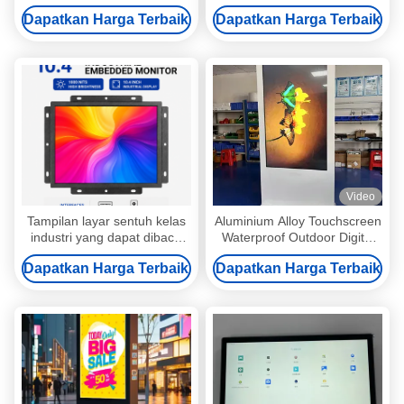
dengan 500cd/m2
dengan Kios LCD Layar
Dapatkan Harga Terbaik
Dapatkan Harga Terbaik
Kecerahan LCD Kiosk Touch
Sentuh Kapasitif untuk Iklan
Screen
Video
Tampilan layar sentuh kelas
Aluminium Alloy Touchscreen
industri yang dapat dibaca
Waterproof Outdoor Digital
sinar matahari dengan
Signage Kiosk Disesuaikan
Dapatkan Harga Terbaik
Dapatkan Harga Terbaik
konstruksi tahan lama dan
kisaran suhu operasi yang
luas