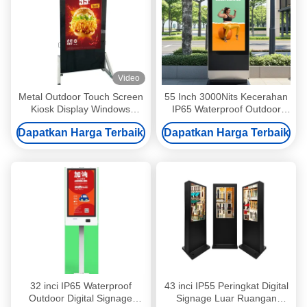
Video
Metal Outdoor Touch Screen
55 Inch 3000Nits Kecerahan
Kiosk Display Windows
IP65 Waterproof Outdoor
Android Sistem operasi
Digital Signage and
Dapatkan Harga Terbaik
Dapatkan Harga Terbaik
RJ45/WiFi/4G
Advertising Display Kiosk
32 inci IP65 Waterproof
43 inci IP55 Peringkat Digital
Outdoor Digital Signage
Signage Luar Ruangan