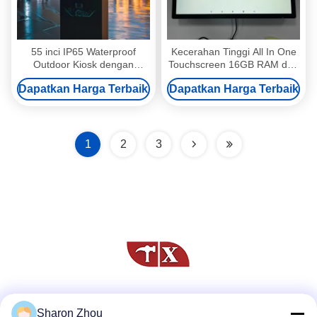
55 inci IP65 Waterproof
Kecerahan Tinggi All In One
Outdoor Kiosk dengan
Touchscreen 16GB RAM dan
3000cd/m2 Kecerahan LCD
1000nits
Dapatkan Harga Terbaik
Dapatkan Harga Terbaik
Iklan Tampilan dan Layar
Sentuh
1
2
3
Media Sosial
Sharon Zhou