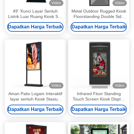
Video
Video
49' 'Kunci Layar Sentuh
Metal Outdoor Rugged Kiosk
Listrik Luar Ruang Kiosk Self
Floorstanding Double Side
Service Disesuaikan
Digital Display
Dapatkan Harga Terbaik
Dapatkan Harga Terbaik
Video
Video
Aman Patio Logam Interaktif
Infrared Floor Standing
layar sentuh Kiosk Stasiun
Touch Screen Kiosk Display
4G layar sentuh 55 Inch
Interaktif OEM
Dapatkan Harga Terbaik
Dapatkan Harga Terbaik