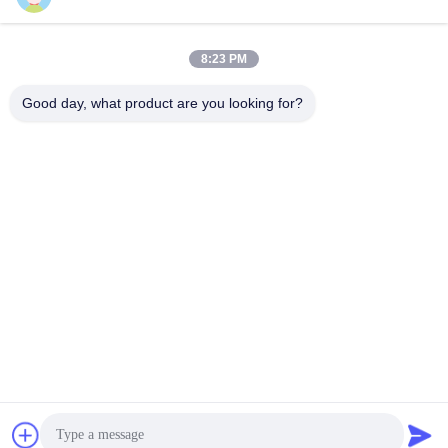
8:23 PM
Kontak Cepat
Good day, what product are you looking for?
Telp
86--18025433062
E-mail
sales@sztexian.com
Alamat
3/F, Timur Gedung A, Taman Industri Haixinguang, Jalan
Zunmei, Distrik Guangming, Shenzhen, Guangdong, Cina
Kebijakan Privasi
|
Sitemap
Cina Kualitas Baik Tanda Digital Luar Ruang yang Tahan Air
Pemasok. Hak cipta © 2024-2026 Shenzhen Outdoor Special
Display Equipment Co., Ltd. Semua hak dilindungi.