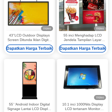
Video
Video
43''LCD Outdoor Displays
55 inci Menghadap LCD
Screen Ditunda Iklan Digital
Jendela Tampilan Layar
Signage
Smart Signage Menu Board
Dapatkan Harga Terbaik
Dapatkan Harga Terbaik
3000nits
Video
55' 'Android Indoor Digital
10.1 inci 1000Nits Display
Signage Lantai LCD Display
LCD tertanam Monitor