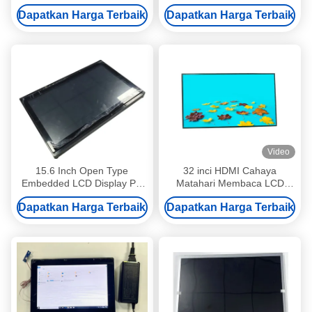
Screen
Penyesuaian Kecerahan
Dapatkan Harga Terbaik
Dapatkan Harga Terbaik
Otomatis
Video
15.6 Inch Open Type
32 inci HDMI Cahaya
Embedded LCD Display PC
Matahari Membaca LCD
Touch Screen Module DC
Tampilan Sentuh 1920x1080
Dapatkan Harga Terbaik
Dapatkan Harga Terbaik
12V
3000cd