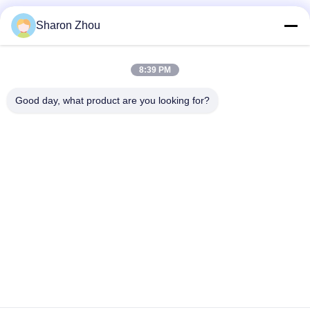
Media Sosial
Sharon Zhou
8:39 PM
Kontak Cepat
Good day, what product are you looking for?
Telp
86--18025433062
E-mail
sales@sztexian.com
Alamat
3/F, Timur Gedung A, Taman Industri Haixinguang, Jalan
Zunmei, Distrik Guangming, Shenzhen, Guangdong, Cina
Kebijakan Privasi
|
Sitemap
Cina Kualitas Baik Tanda Digital Luar Ruang yang Tahan Air