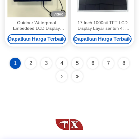
Video
Outdoor Waterproof
17 Inch 1000nit TFT LCD
Embedded LCD Display
Display Layar sentuh 4: 3
Touch Screen Module Sistem
Aspect Ratio Super terang
Dapatkan Harga Terbaik
Dapatkan Harga Terbaik
Windows
1
2
3
4
5
6
7
8