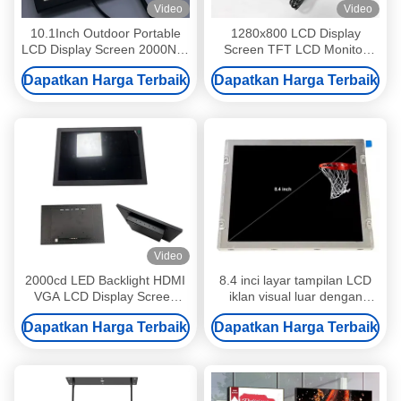
Video
Video
10.1Inch Outdoor Portable
1280x800 LCD Display
LCD Display Screen 2000Nits
Screen TFT LCD Monitor
Kecerahan
1000 Nits Kecerahan 10,1
Dapatkan Harga Terbaik
Dapatkan Harga Terbaik
inci
Video
2000cd LED Backlight HDMI
8.4 inci layar tampilan LCD
VGA LCD Display Screen
iklan visual luar dengan
TFT Modul 10,1 inci
cahaya tinggi Panel LCD
Dapatkan Harga Terbaik
Dapatkan Harga Terbaik
kelas industri