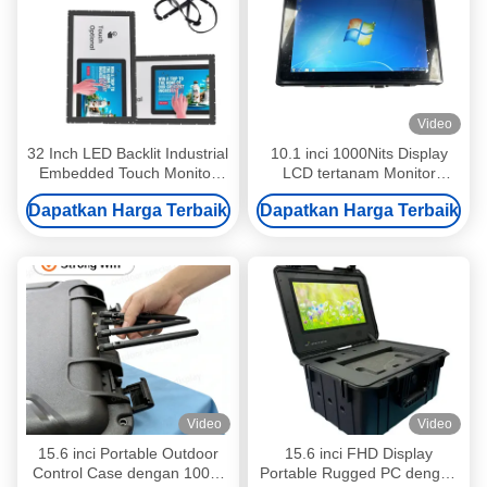
Video
32 Inch LED Backlit Industrial
10.1 inci 1000Nits Display
Embedded Touch Monitor
LCD tertanam Monitor
dengan sudut pandang 178
Penyesuaian Kecerahan
Dapatkan Harga Terbaik
Dapatkan Harga Terbaik
derajat
Otomatis
Video
Video
15.6 inci Portable Outdoor
15.6 inci FHD Display
Control Case dengan 1000-
Portable Rugged PC dengan