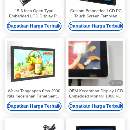
15.6 Inch Open Type
Custom Embedded LCD PC
Embedded LCD Display PC
Touch Screen Tampilan
Touch Screen Module DC
10Watt Kecerahan Tinggi
Dapatkan Harga Terbaik
Dapatkan Harga Terbaik
12V
Video
Waktu Tanggapan 6ms 2000
OEM Kecerahan Display LCD
Nits Kecerahan Panel Sentuh
Embedded Monitor 1000 Nits
Industri PC Tertanam /
1024x600
Dapatkan Harga Terbaik
Dapatkan Harga Terbaik
Dibangun