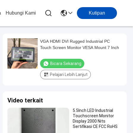
a
Hubungi Kami
Kutipan
VGA HDMI DVI Rugged Industrial PC
Touch Screen Monitor VESA Mount 7 Inch
Bicara Sekarang
Pelajari Lebih Lanjut
Video terkait
5.5Inch LED Industrial
Touchscreen Monitor
Display 2000 Nits
Sertifikasi CE FCC RoHS