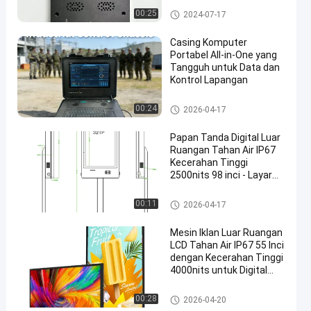
Monitor Kecerahan Tinggi Sen
00:25
2024-07-17
tuhan Industri
Casing Komputer
Portabel All-in-One yang
Tangguh untuk Data dan
Kontrol Lapangan
Tanda Digital Luar Ruang yan
00:24
2026-04-17
g Tahan Air
Papan Tanda Digital Luar
Ruangan Tahan Air IP67
Kecerahan Tinggi
2500nits 98 inci - Layar
Pasang Dinding
Tanda Digital Luar Ruang yan
00:11
2026-04-17
g Tahan Air
Mesin Iklan Luar Ruangan
LCD Tahan Air IP67 55 Inci
dengan Kecerahan Tinggi
4000nits untuk Digital
Signage
Tanda Digital Luar Ruang yan
00:28
2026-04-20
g Tahan Air