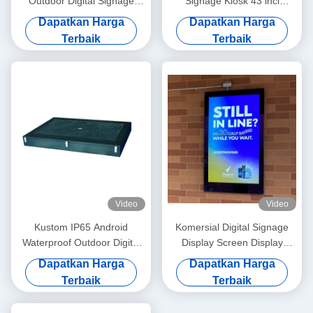
Outdoor Digital Signage
Signage Kiosk 43 inci
Displays Berkabel atau
Aluminium Alloy Frame
Dapatkan Harga
Dapatkan Harga
Tanpa Kabel
Terbaik
Terbaik
Video
Video
Kustom IP65 Android
Komersial Digital Signage
Waterproof Outdoor Digital
Display Screen Display
Signage Kiosk 178° sudut
Dengan Oem Kaca
Dapatkan Harga
Dapatkan Harga
pandang
Diperkuat
Terbaik
Terbaik