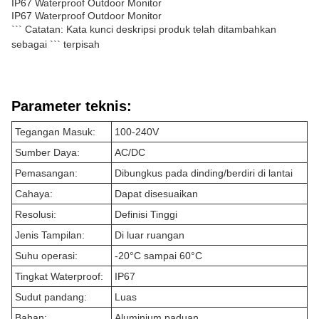
IP67 Waterproof Outdoor Monitor
IP67 Waterproof Outdoor Monitor
``` Catatan: Kata kunci deskripsi produk telah ditambahkan
sebagai ``` terpisah
Parameter teknis:
Tegangan Masuk:
100-240V
Sumber Daya:
AC/DC
Pemasangan:
Dibungkus pada dinding/berdiri di lantai
Cahaya:
Dapat disesuaikan
Resolusi:
Definisi Tinggi
Jenis Tampilan:
Di luar ruangan
Suhu operasi:
-20°C sampai 60°C
Tingkat Waterproof:
IP67
Sudut pandang:
Luas
Bahan:
Aluminium paduan