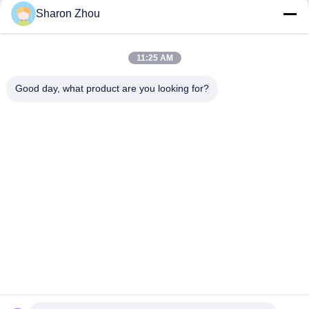
Media Sosial
Sharon Zhou
11:25 AM
Kontak Cepat
Good day, what product are you looking for?
Telp
86--18025433062
E-mail
sales@sztexian.com
Alamat
3/F, Timur Gedung A, Taman Industri Haixinguang, Jalan
Zunmei, Distrik Guangming, Shenzhen, Guangdong, Cina
Kebijakan Privasi
|
Sitemap
Cina Kualitas Baik Tanda Digital Luar Ruang yang Tahan Air
Pemasok. Hak cipta © 2024-2026 Shenzhen Outdoor Special